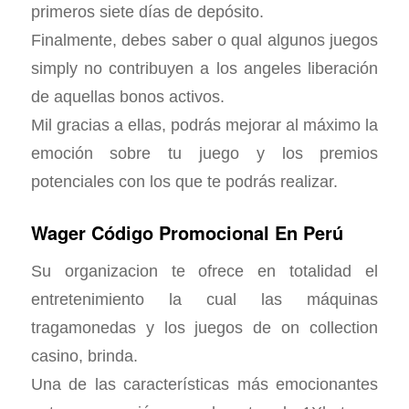
primeros siete días de depósito.
Finalmente, debes saber o qual algunos juegos
simply no contribuyen a los angeles liberación
de aquellas bonos activos.
Mil gracias a ellas, podrás mejorar al máximo la
emoción sobre tu juego y los premios
potenciales con los que te podrás realizar.
Wager Código Promocional En Perú
Su organizacion te ofrece en totalidad el
entretenimiento la cual las máquinas
tragamonedas y los juegos de on collection
casino, brinda.
Una de las características más emocionantes