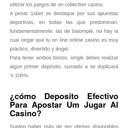
utilizar los juegos de on collection casino.
A pesar 1xbet se destaque por sus apuestas
deportivas, en todas las que predominan,
fundamentalmente, las de balompié, no hay la
cual negar que tu on line online casino es muy
práctico, divertido y ángel.
Para tener ambos bonos, single debes realizar
algun primer depósito, sumado a se duplicará
’s 100%.
¿cómo Deposito Efectivo
Para Apostar Um Jugar Al
Casino?
Suelen haber más de ten ofertas disponibles