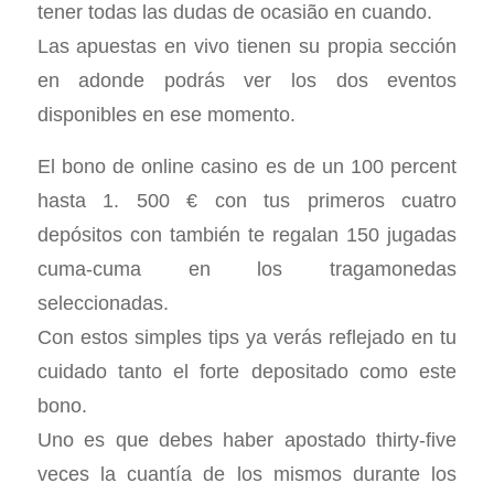
tener todas las dudas de ocasião en cuando.
Las apuestas en vivo tienen su propia sección
en adonde podrás ver los dos eventos
disponibles en ese momento.
El bono de online casino es de un 100 percent
hasta 1. 500 € con tus primeros cuatro
depósitos con también te regalan 150 jugadas
cuma-cuma en los tragamonedas
seleccionadas.
Con estos simples tips ya verás reflejado en tu
cuidado tanto el forte depositado como este
bono.
Uno es que debes haber apostado thirty-five
veces la cuantía de los mismos durante los