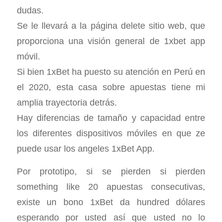
dudas.
Se le llevará a la página delete sitio web, que
proporciona una visión general de 1xbet app
móvil.
Si bien 1xBet ha puesto su atención en Perú en
el 2020, esta casa sobre apuestas tiene mi
amplia trayectoria detrás.
Hay diferencias de tamaño y capacidad entre
los diferentes dispositivos móviles en que ze
puede usar los angeles 1xBet App.
Por prototipo, si se pierden si pierden
something like 20 apuestas consecutivas,
existe un bono 1xBet da hundred dólares
esperando por usted así que usted no lo