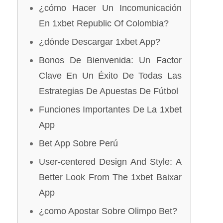
¿cómo Hacer Un Incomunicación
En 1xbet Republic Of Colombia?
¿dónde Descargar 1xbet App?
Bonos De Bienvenida: Un Factor
Clave En Un Éxito De Todas Las
Estrategias De Apuestas De Fútbol
Funciones Importantes De La 1xbet
App
Bet App Sobre Perú
User-centered Design And Style: A
Better Look From The 1xbet Baixar
App
¿como Apostar Sobre Olimpo Bet?