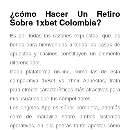
¿cómo Hacer Un Retiro
Sobre 1xbet Colombia?
Es por todas las razones expuestas, que los
bonos para bienvenidas a todas las casas de
apuestas y casinos constituyen un elemento
diferenciador.
Cada plataforma on-line, como las de esta
comparativa 1xBet vs Their Apuestas, trata
para ofrecer características más atractivas para
mis usuarios que tus competidores.
Los angeles App es súper completa, además
corre de maravilla sobre ambos sistemas
operativos, en ella podrás tanto apostar cómo