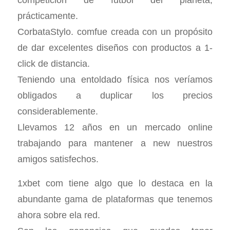
prácticamente.
CorbataStylo. comfue creada con un propósito
de dar excelentes diseños con productos a 1-
click de distancia.
Teniendo una entoldado física nos veríamos
obligados a duplicar los precios
considerablemente.
Llevamos 12 años en un mercado online
trabajando para mantener a new nuestros
amigos satisfechos.
1xbet com tiene algo que lo destaca en la
abundante gama de plataformas que tenemos
ahora sobre ela red.