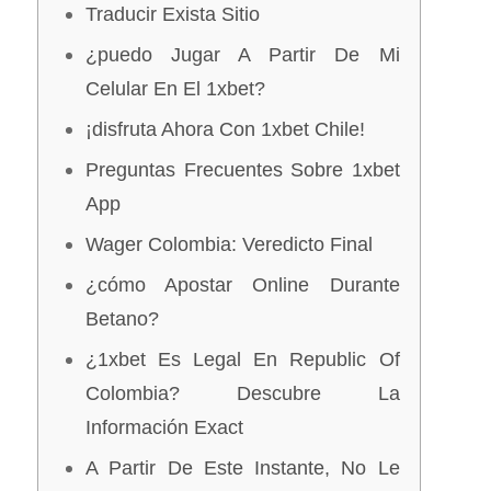
Traducir Exista Sitio
¿puedo Jugar A Partir De Mi
Celular En El 1xbet?
¡disfruta Ahora Con 1xbet Chile!
Preguntas Frecuentes Sobre 1xbet
App
Wager Colombia: Veredicto Final
¿cómo Apostar Online Durante
Betano?
¿1xbet Es Legal En Republic Of
Colombia? Descubre La
Información Exact
A Partir De Este Instante, No Le