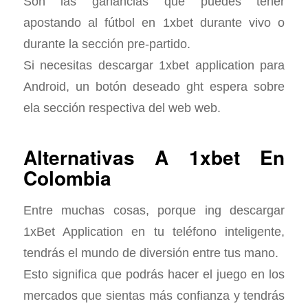
Son las ganancias que puedes tener
apostando al fútbol en 1xbet durante vivo o
durante la sección pre-partido.
Si necesitas descargar 1xbet application para
Android, un botón deseado ght espera sobre
ela sección respectiva del web web.
Alternativas A 1xbet En
Colombia
Entre muchas cosas, porque ing descargar
1xBet Application en tu teléfono inteligente,
tendrás el mundo de diversión entre tus mano.
Esto significa que podrás hacer el juego en los
mercados que sientas más confianza y tendrás