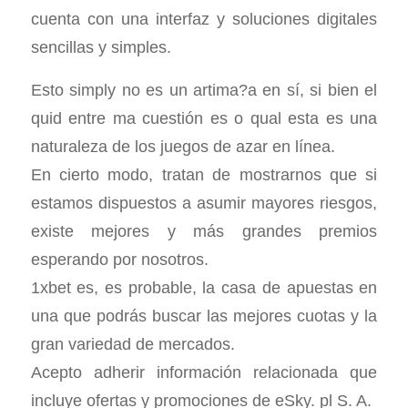
cuenta con una interfaz y soluciones digitales
sencillas y simples.
Esto simply no es un artima?a en sí, si bien el
quid entre ma cuestión es o qual esta es una
naturaleza de los juegos de azar en línea.
En cierto modo, tratan de mostrarnos que si
estamos dispuestos a asumir mayores riesgos,
existe mejores y más grandes premios
esperando por nosotros.
1xbet es, es probable, la casa de apuestas en
una que podrás buscar las mejores cuotas y la
gran variedad de mercados.
Acepto adherir información relacionada que
incluye ofertas y promociones de eSky. pl S. A.