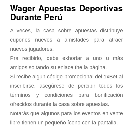
Wager Apuestas Deportivas
Durante Perú
A veces, la casa sobre apuestas distribuye
cupones nuevos a amistades para atraer
nuevos jugadores.
Pra recibirlo, debe exhortar a uno u más
amigos soltando su enlace the la página.
Si recibe algun código promocional del 1xBet al
inscribirse, asegúrese de percibir todos los
términos y condiciones para bonificación
ofrecidos durante la casa sobre apuestas.
Notarás que algunos para los eventos en vente
libre tienen un pequeño ícono con la pantalla.